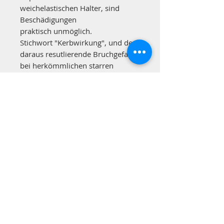
weichelastischen Halter, sind
Beschädigungen
praktisch unmöglich.
Stichwort "Kerbwirkung", und der
daraus resutlierende Bruchgefahr
bei herkömmlichen starren
Haltern aus Metall!
Das selbe gilt natürlich auch bei
ungewolltem Kontakt einer Person
mit dem Halter. Der Halter gibt
elastisch nach, gibt den
Kopfschutz schonend frei, und das
Verletzungsrisiko der Person, aber
auch das Beschädigungsrisiko des
Kopfschutzes selbst, ist minimiert.
Geliefert wird das Teil im
Doppelpack mit 2 Stück Haltern