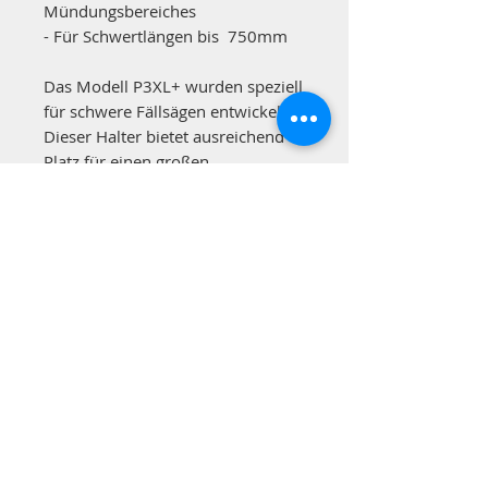
Mündungsbereiches
- Für Schwertlängen bis 750mm
Das Modell P3XL+ wurden speziell
für schwere Fällsägen entwickelt.
Dieser Halter bietet ausreichend
Platz für einen großen
Krallenanschlag und verfügt über
eine verlngerte Schwertscheide,
um auch sehr lange
Schneidgarnituren sicher
aufzunehmen.
Bitte beachte: das Modell P3XL+
wird ausschließlich "built to order"
angeboten. Sprich erst bei Bedarf
angefertigt. Mögliche
Lagerbestände werden im WEB-
Shop angezeigt.